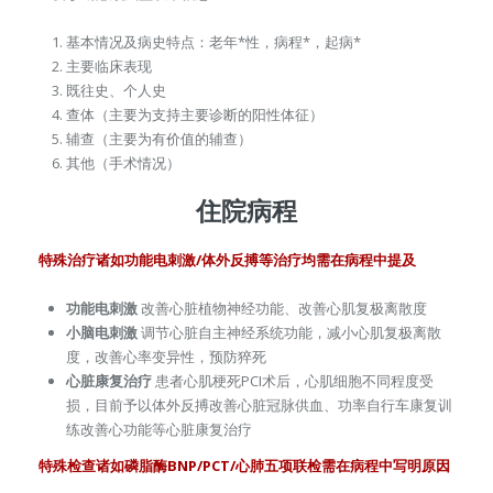
基本情况及病史特点：老年*性，病程*，起病*
主要临床表现
既往史、个人史
查体（主要为支持主要诊断的阳性体征）
辅查（主要为有价值的辅查）
其他（手术情况）
住院病程
特殊治疗诸如功能电刺激/体外反搏等治疗均需在病程中提及
功能电刺激
改善心脏植物神经功能、改善心肌复极离散度
小脑电刺激
调节心脏自主神经系统功能，减小心肌复极离散
度，改善心率变异性，预防猝死
心脏康复治疗
患者心肌梗死PCI术后，心肌细胞不同程度受
损，目前予以体外反搏改善心脏冠脉供血、功率自行车康复训
练改善心功能等心脏康复治疗
特殊检查诸如磷脂酶BNP/PCT/心肺五项联检需在病程中写明原因