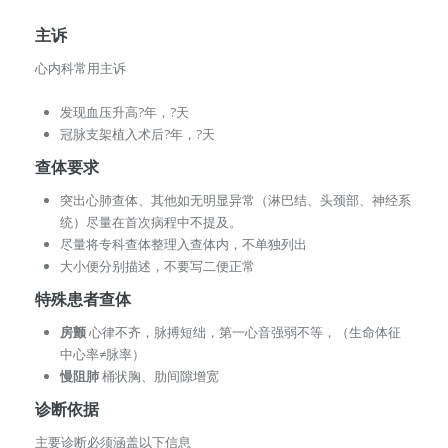
主诉
心内科常用主诉
发现血压升高?年，?天
冠脉支架植入术后?年，?天
查体要求
突出心肺查体、其他如无明显异常（淋巴结、头颈部、神经系
统）尽量在首次病程中不提及。
尽量将专科查体整理入查体内，不单独列出
大小便分别描述，不要写二便正常
特殊患者查体
房颤
心律不齐，脉搏短绌，第一心音强弱不等，（生命体征
中心率≠脉率）
慢阻肺
桶状胸、肋间隙增宽
诊断依据
主要诊断必须涵盖以下信息