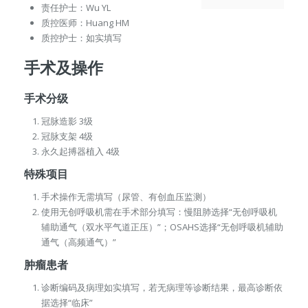
责任护士：Wu YL
质控医师：Huang HM
质控护士：如实填写
手术及操作
手术分级
冠脉造影 3级
冠脉支架 4级
永久起搏器植入 4级
特殊项目
手术操作无需填写（尿管、有创血压监测）
使用无创呼吸机需在手术部分填写：慢阻肺选择“无创呼吸机
辅助通气（双水平气道正压）”；OSAHS选择“无创呼吸机辅助
通气（高频通气）”
肿瘤患者
诊断编码及病理如实填写，若无病理等诊断结果，最高诊断依
据选择“临床”